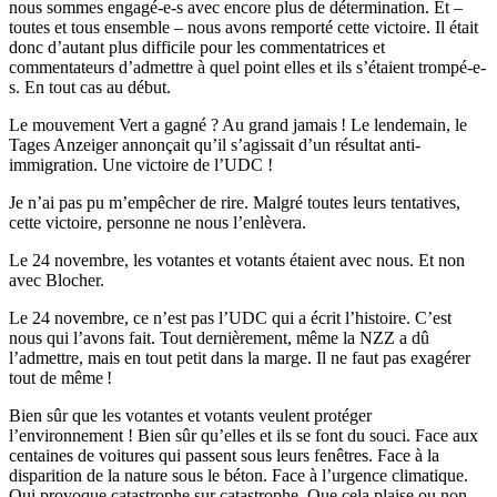
nous sommes
engagé-e-s
avec encore plus de détermination. Et –
toutes et tous ensemble – nous avons remporté cette victoire.
Il était
donc d’autant plus difficile pour les commentatrices et
commentateurs d’admettre à quel point elles et ils s’étaient
trompé-e-
s
. En tout cas au début.
Le mouvement Vert a gagné ? Au grand jamais ! Le lendemain, le
Tages Anzeiger annonçait qu’il s’agissait d’un résultat anti-
immigration. Une victoire de l’UDC !
Je n’ai pas pu m’empêcher de rire.
Malgré toutes leurs tentatives,
cette victoire, personne ne nous l’enlèvera.
Le 24 novembre, les votantes et votants étaient avec nous. Et non
avec Blocher.
Le 24 novembre, ce n’est pas l’UDC qui a écrit l’histoire. C’est
nous qui l’avons fait.
Tout dernièrement, même la NZZ a dû
l’admettre, mais en tout petit dans la marge. Il ne faut pas exagérer
tout de même !
Bien sûr que les votantes et votants veulent protéger
l’environnement ! Bien sûr qu’elles et ils se font du souci. Face aux
centaines de voitures qui passent sous leurs fenêtres. Face à la
disparition de la nature sous le béton. Face à l’urgence climatique.
Qui provoque catastrophe sur catastrophe. Que cela plaise ou non