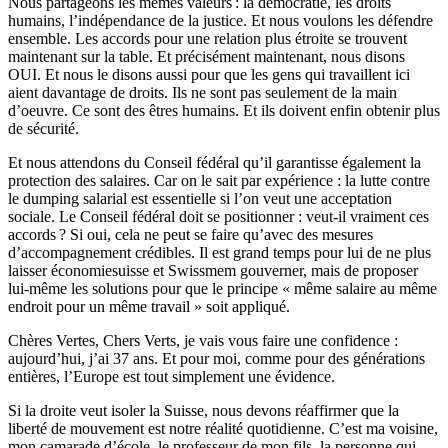
Nous partageons les mêmes valeurs : la démocratie, les droits
humains, l’indépendance de la justice. Et nous voulons les défendre
ensemble. Les accords pour une relation plus étroite se trouvent
maintenant sur la table. Et précisément maintenant, nous disons
OUI. Et nous le disons aussi pour que les gens qui travaillent ici
aient davantage de droits. Ils ne sont pas seulement de la main
d’oeuvre. Ce sont des êtres humains. Et ils doivent enfin obtenir plus
de sécurité.
Et nous attendons du Conseil fédéral qu’il garantisse également la
protection des salaires. Car on le sait par expérience : la lutte contre
le dumping salarial est essentielle si l’on veut une acceptation
sociale. Le Conseil fédéral doit se positionner : veut-il vraiment ces
accords ? Si oui, cela ne peut se faire qu’avec des mesures
d’accompagnement crédibles. Il est grand temps pour lui de ne plus
laisser économiesuisse et Swissmem gouverner, mais de proposer
lui-même les solutions pour que le principe « même salaire au même
endroit pour un même travail » soit appliqué.
Chères Vertes, Chers Verts, je vais vous faire une confidence :
aujourd’hui, j’ai 37 ans. Et pour moi, comme pour des générations
entières, l’Europe est tout simplement une évidence.
Si la droite veut isoler la Suisse, nous devons réaffirmer que la
liberté de mouvement est notre réalité quotidienne. C’est ma voisine,
mon camarade d’école, le professeur de mon fils, la personne qui