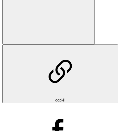
copié!