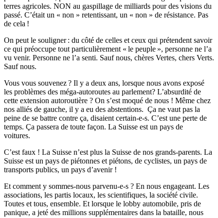
terres agricoles. NON au gaspillage de milliards pour des visions du
passé.
C’était un « non » retentissant, un « non » de résistance. Pas
de cela !
On peut le souligner : du côté de celles et ceux qui prétendent savoir
ce qui préoccupe tout particulièrement « le peuple », personne ne l’a
vu venir. Personne ne l’a senti. Sauf nous, chères Vertes, chers Verts.
Sauf nous.
Vous vous souvenez ? Il y a deux ans, lorsque nous avons exposé
les problèmes des méga-autoroutes au parlement? L’absurdité de
cette extension autoroutière ? On s’est moqué de nous ! Même chez
nos alliés de gauche, il y a eu des abstentions.
Ça ne vaut pas la
peine de se battre contre ça, disaient
certain-e-s
. C’est une perte de
temps. Ça passera de toute façon. La Suisse est un pays de
voitures.
C’est faux ! La Suisse n’est plus la Suisse de nos grands-parents. La
Suisse est un pays de piétonnes et piétons, de cyclistes, un pays de
transports publics, un pays d’avenir !
Et comment y sommes-nous
parvenu-e-s
? En nous engageant. Les
associations, les partis locaux, les scientifiques, la société civile.
Toutes et tous, ensemble.
Et lorsque le lobby automobile, pris de
panique, a jeté des millions supplémentaires dans la bataille, nous