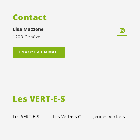
Contact
Lisa Mazzone
1203 Genève
ENVOYER UN MAIL
Les
VERT-E-S
Les
VERT-E-S
suisses
Les
Vert·e·s
Genève
Jeunes
Vert-e-s