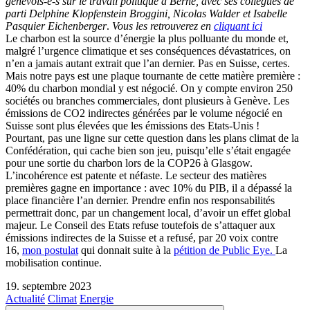
genevois-e-s
sur le travail politique à Berne, avec ses collègues de
parti Delphine Klopfenstein Broggini, Nicolas Walder et Isabelle
Pasquier Eichenberger
.
Vous les retrouverez en
cliquant ici
Le charbon est la source d’énergie la plus polluante du monde et,
malgré l’urgence climatique et ses conséquences dévastatrices, on
n’en a jamais autant extrait que l’an dernier. Pas en Suisse, certes.
Mais notre pays est une plaque tournante de cette matière première :
40% du charbon mondial y est négocié. On y compte environ 250
sociétés ou branches commerciales, dont plusieurs à Genève. Les
émissions de CO2 indirectes générées par le volume négocié en
Suisse sont plus élevées que les émissions des Etats-Unis !
Pourtant, pas une ligne sur cette question dans les plans climat de la
Confédération, qui cache bien son jeu, puisqu’elle s’était engagée
pour une sortie du charbon lors de la COP26 à Glasgow.
L’incohérence est patente et néfaste. Le secteur des matières
premières gagne en importance : avec 10% du PIB, il a dépassé la
place financière l’an dernier. Prendre enfin nos responsabilités
permettrait donc, par un changement local, d’avoir un effet global
majeur. Le Conseil des Etats refuse toutefois de s’attaquer aux
émissions indirectes de la Suisse et a refusé, par 20 voix contre
16,
mon postulat
qui donnait suite à la
pétition de Public Eye.
La
mobilisation continue.
19. septembre 2023
Actualité
Climat
Energie